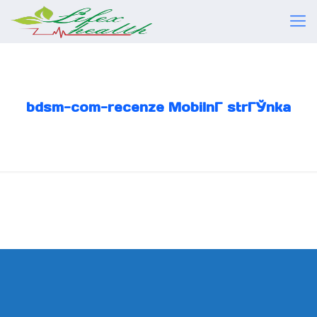
bdsm-com-recenze MobilnГ­ strГЎnka