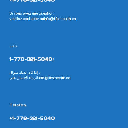
+1-778-321-5040
Si vous avez une question,
veuillez contacter au
info@lifexhealth.ca
هاتف
1-778-321-5040+
إذا كان لديك سؤال ،
الرجاء الاتصال على
info@lifexhealth.ca
Telefon
+1-778-321-5040