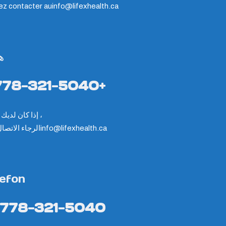
lez contacter au
info@lifexhealth.ca
ه
778-321-5040+
إذا كان لديك سؤال ،
الرجاء الاتصا
info@lifexhealth.ca
lefon
-778-321-5040