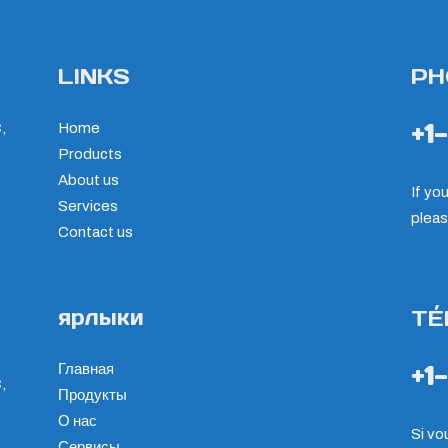
LINKS
PH
+1
,
Home
Products
About us
If yo
Services
pleas
Contact us
ярлыки
TÉ
+1
Главная
,
Продукты
О нас
Si vo
Сервисы