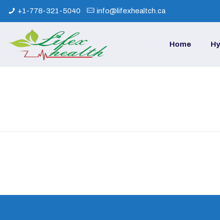
+1-778-321-5040
info@lifexhealtch.ca
Home
Hy